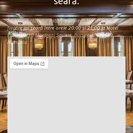
seară.
Întâlnirile clubului Rotary București Nord au loc în
fiecare
joi seară între orele 20:00 și 21:00 la Hotel
Pullman
, 10 Montreal Square, București 011469
România.