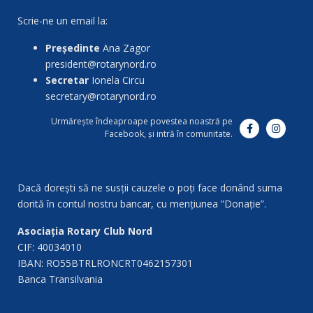
Scrie-ne un email la:
Președinte
Ana Zagor
president@rotarynord.ro
Secretar
Ionela Circu
secretary@rotarynord.ro
Urmărește îndeaproape povestea noastră pe
Facebook, și intră în comunitate.
Dacă dorești să ne susții cauzele o poți face donând suma
dorită în contul nostru bancar, cu mențiunea ”Donație”.
Asociația Rotary Club Nord
CIF: 40034010
IBAN: RO55BTRLRONCRT0462157301
Banca Transilvania