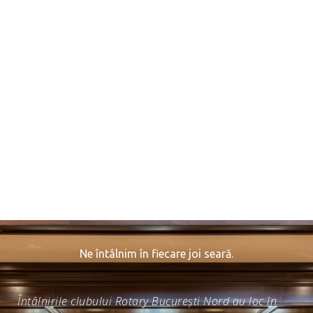
Ne întâlnim în fiecare joi seară.
Întâlnirile clubului Rotary București Nord au loc în