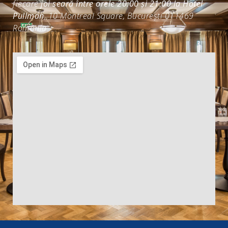
fiecare
joi seară între orele 20:00 și 21:00 la Hotel
Pullman
, 10 Montreal Square, București 011469
România.